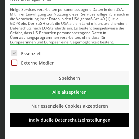
Einige Services verarbeiten personenbezogene Daten in den USA.
Mit Ihrer Einwilligung zur Nutzung dieser Services willigen Sie auch in
Jetzt Termin vereinbaren
die Verarbeitung Ihrer Daten in den USA gemäß Art. 49 (1) lit. a
GDPR ein. Der EuGH stuft die USA als ein Land mit unzureichendem
Datenschutz nach EU-Standards ein. Es besteht beispielsweise die
Warten Sie nicht, bis die Beschwerden stärker
Gefahr, dass US-Behörden personenbezogene Daten in
Überwachungsprogrammen verarbeiten, ohne dass für
werden. Starten Sie jetzt mit einer gezielten
Europäerinnen und Europäer eine Klagemöglichkeit besteht.
Behandlung.
Es folgt eine Liste der Service-Gruppen, für die eine Einwilli
Essenziell
Telefon: 05151 – 8 22 59 22
Externe Medien
Ein kurzes telefonisches Vorgespräch ist
möglich.
Speichern
Alle akzeptieren
Jetzt anrufen
Nur essenzielle Cookies akzeptieren
Individuelle Datenschutzeinstellungen
Jetzt eMail senden