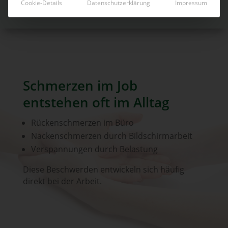
Cookie-Details
Datenschutzerklärung
Impressum
Schmerzen im Job
entstehen oft im Alltag
Rückenschmerzen im Büro
Nackenschmerzen durch Bildschirmarbeit
Verspannungen durch Belastung
Diese Beschwerden entwickeln sich häufig
direkt bei der Arbeit.